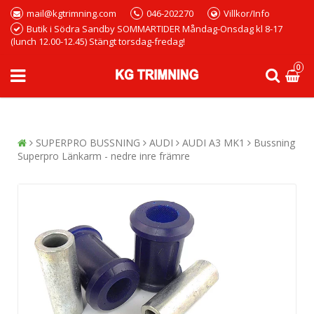
mail@kgtrimning.com
046-202270
Villkor/Info
Butik i Södra Sandby SOMMARTIDER Måndag-Onsdag kl 8-17
(lunch 12.00-12.45) Stängt torsdag-fredag!
0
SUPERPRO BUSSNING
AUDI
AUDI A3 MK1
Bussning
Superpro Länkarm - nedre inre främre