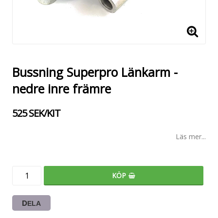
Bussning Superpro Länkarm -
nedre inre främre
525 SEK/KIT
Läs mer...
KÖP
DELA