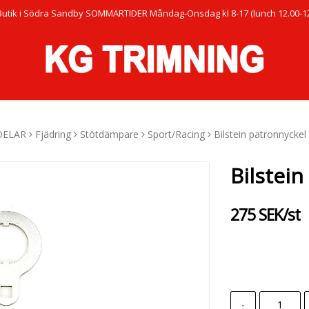
Butik i Södra Sandby SOMMARTIDER Måndag-Onsdag kl 8-17 (lunch 12.00-12.
DELAR
Fjädring
Stötdämpare
Sport/Racing
Bilstein patronnyckel
Bilstei
275 SEK/st
-