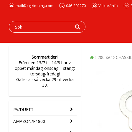
mail@kgtrimning.com
046-202270
Villkor/Info
Sommartider!
200-ser
CHASSI
Från den 13/7 till 14/8 har vi
öppet måndag-onsdag = stängt
torsdag-fredag!
Gäller alltså vecka 29 till vecka
33.
PV/DUETT
AMAZON/P1800