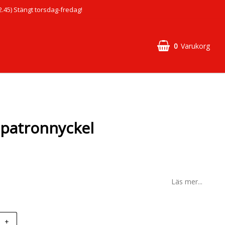
45) Stängt torsdag-fredag!
0
Varukorg
n patronnyckel
Läs mer...
+