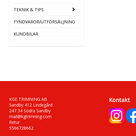
TEKNIK & TIPS
FYNDVAROR/UTFÖRSÄLJNING
KUNDBILAR
KGE TRIMNING AB
Kontakt
Sandby 412 Lindegård
247 34 Södra Sandby
mail@kgtrimning.com
Retur
5566728662