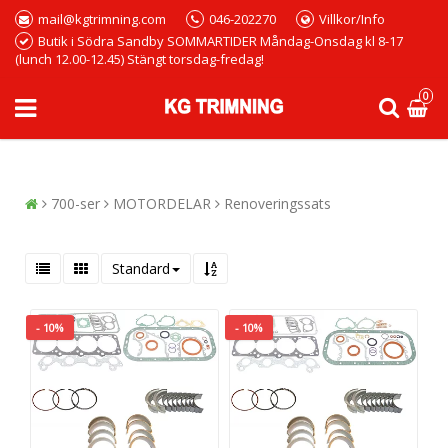
mail@kgtrimning.com
046-202270
Villkor/Info
Butik i Södra Sandby SOMMARTIDER Måndag-Onsdag kl 8-17
(lunch 12.00-12.45) Stängt torsdag-fredag!
0
700-ser
MOTORDELAR
Renoveringssats
Standard
- 10%
- 10%