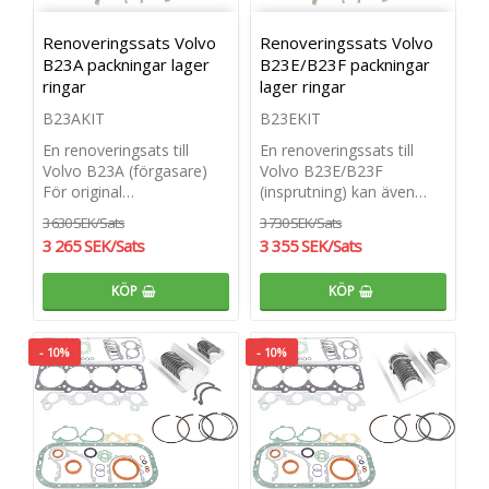
Renoveringssats Volvo
Renoveringssats Volvo
B23A packningar lager
B23E/B23F packningar
ringar
lager ringar
B23AKIT
B23EKIT
En renoveringsats till
En renoveringssats till
Volvo B23A (förgasare)
Volvo B23E/B23F
För original…
(insprutning) kan även…
3 630 SEK/Sats
3 730 SEK/Sats
3 265 SEK/Sats
3 355 SEK/Sats
KÖP
KÖP
- 10%
- 10%