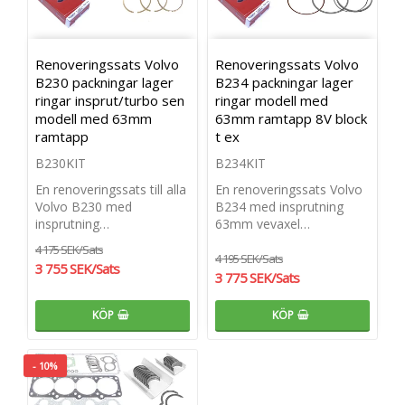
Renoveringssats Volvo
Renoveringssats Volvo
B230 packningar lager
B234 packningar lager
ringar insprut/turbo sen
ringar modell med
modell med 63mm
63mm ramtapp 8V block
ramtapp
t ex
B230KIT
B234KIT
En renoveringssats till alla
En renoveringssats Volvo
Volvo B230 med
B234 med insprutning
insprutning…
63mm vevaxel…
4 175 SEK/Sats
4 195 SEK/Sats
3 755 SEK/Sats
3 775 SEK/Sats
KÖP
KÖP
- 10%