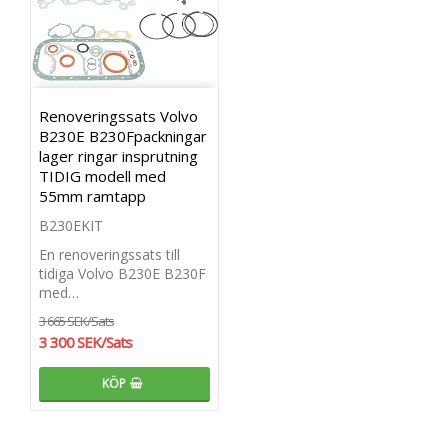
Renoveringssats Volvo
B230E B230Fpackningar
lager ringar insprutning
TIDIG modell med
55mm ramtapp
B230EKIT
En renoveringssats till
tidiga Volvo B230E B230F
med…
3 665 SEK/Sats
3 300 SEK/Sats
KÖP