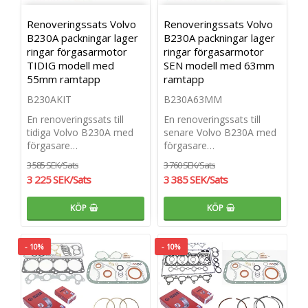
Renoveringssats Volvo
Renoveringssats Volvo
B230A packningar lager
B230A packningar lager
ringar förgasarmotor
ringar förgasarmotor
TIDIG modell med
SEN modell med 63mm
55mm ramtapp
ramtapp
B230AKIT
B230A63MM
En renoveringssats till
En renoveringssats till
tidiga Volvo B230A med
senare Volvo B230A med
förgasare…
förgasare…
3 585 SEK/Sats
3 760 SEK/Sats
3 225 SEK/Sats
3 385 SEK/Sats
KÖP
KÖP
- 10%
- 10%