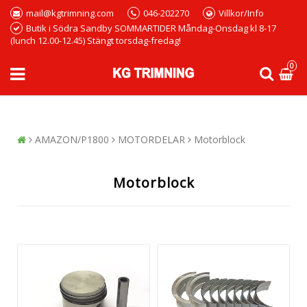
mail@kgtrimning.com
046-202270
Villkor/Info
Butik i Södra Sandby SOMMARTIDER Måndag-Onsdag kl 8-17
(lunch 12.00-12.45) Stängt torsdag-fredag!
0
AMAZON/P1800
MOTORDELAR
Motorblock
Motorblock