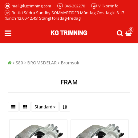
mail@kgtrimning.com
046-202270
Villkor/Info
Butik i Södra Sandby SOMMARTIDER Måndag-Onsdag kl 8-17
(lunch 12.00-12.45) Stängt torsdag-fredag!
0
S80
BROMSDELAR
Bromsok
FRAM
Standard