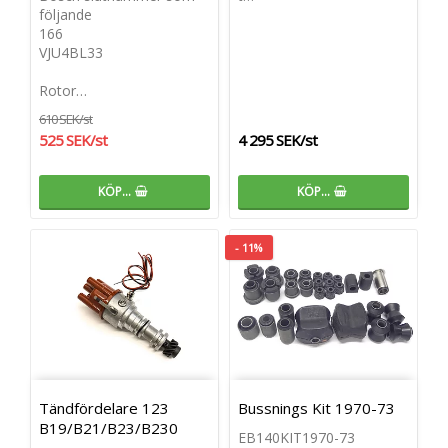
följande
166
VJU4BL33
Rotor…
610 SEK/st
525 SEK/st
4 295 SEK/st
KÖP…
KÖP…
- 11%
Tändfördelare 123
Bussnings Kit 1970-73
B19/B21/B23/B230
EB140KIT1970-73