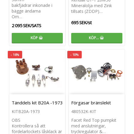
bakfjädrar inkonade i
Mineralolja med Zink
bägge ändarna
tillsats (ZDDP)…
Om…
695 SEK/st
2 095 SEK/SATS
KÖP
KÖP…
- 16%
- 10%
Tänddels kit B20A -1973
Förgasar bränslekit
KITB20A-1973
480532K-KIT
OBS
Facet Red Top pumpkit
Kontrollera så att
med anslutningar,
fördelarlockets låsklack är
tryckregulator &…