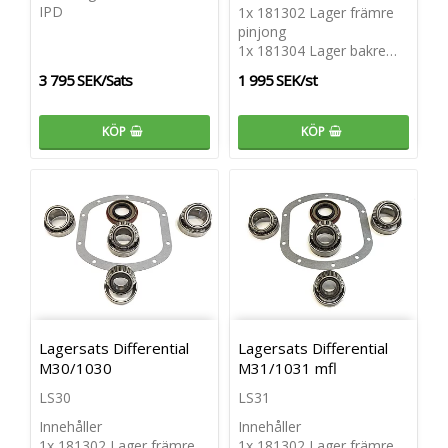
IPD
1x 181302 Lager främre
pinjong
1x 181304 Lager bakre…
3 795 SEK/Sats
1 995 SEK/st
KÖP
KÖP
Lagersats Differential
Lagersats Differential
M30/1030
M31/1031 mfl
LS30
LS31
Innehåller
Innehåller
1x 181302 Lager främre
1x 181302 Lager främre