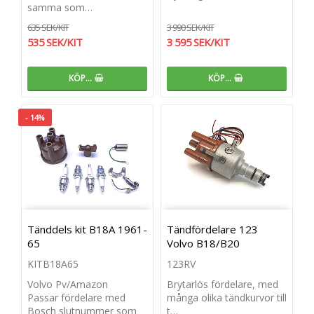
samma som…
635 SEK/KIT
3 990 SEK/KIT
535 SEK/KIT
3 595 SEK/KIT
KÖP…
KÖP…
- 14%
Tänddels kit B18A 1961-
Tändfördelare 123
65
Volvo B18/B20
KITB18A65
123RV
Volvo Pv/Amazon
Brytarlös fördelare, med
Passar fördelare med
många olika tändkurvor till
Bosch slutnummer som
t…