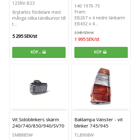
123RV-B23
140 1970-73
Fram:
Brytarlös fördelare med
EB267 x 4 nedre länkarm
många olika tändkurvor till
EB432 x 4…
t…
2 245 SEK/st
5 295 SEK/st
1 995 SEK/st
KÖP…
KÖP
Vit Sidoblinkers skärm
Baklampa Vänster - vit
240/740/850/940/SV70
blinker 745/945
SM8885W
TL8908W