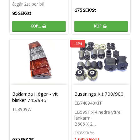
åtgår 2st per bil
675 SEK/St
95 SEK/st
KÖP…
KÖP
- 12%
Baklampa Höger - vit
Bussnings Kit 700/900
blinker 745/945
EB740940KIT
TL8909W
EB599F x 4 nedre yttre
länkarm
B606 X 2…
1 935 SEK/st
675 SEK/St
1 695 SEK/st