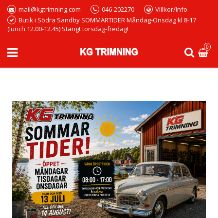
mail@kgtrimning.com
046-202270
Villkor/Info
Butik i Södra Sandby SOMMARTIDER Måndag-Onsdag kl 8-17
(lunch 12.00-12.45) Stängt torsdag-fredag!
0