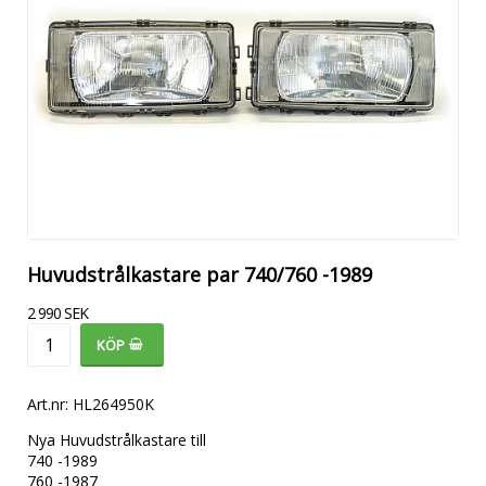
Huvudstrålkastare par 740/760 -1989
2 990 SEK
KÖP
Art.nr: HL264950K
Nya Huvudstrålkastare till 

740 -1989

760 -1987
