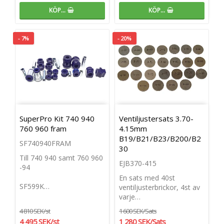
KÖP…
KÖP…
- 7%
- 20%
SuperPro Kit 740 940
Ventiljustersats 3.70-
760 960 fram
4.15mm
B19/B21/B23/B200/B2
SF740940FRAM
30
Till 740 940 samt 760 960
EJB370-415
-94
En sats med 40st
SF599K…
ventiljusterbrickor, 4st av
varje…
4 810 SEK/st
1 600 SEK/Sats
4 495 SEK/st
1 280 SEK/Sats