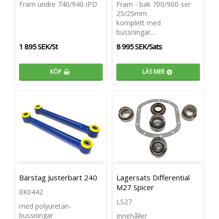
Fram undre 740/940 IPD
Fram - bak 700/900-ser
25/25mm
komplett med
bussningar…
1 895 SEK/St
8 995 SEK/Sats
KÖP
LÄS MER
Bärstag Justerbart 240
Lagersats Differential
M27 Spicer
8K0442
LS27
med polyuretan-
bussningar
Innehåller