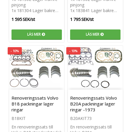
pinjong
pinjong
1x 181304 Lager bakre…
1x 183841 Lager bakre…
1 595 SEK/st
1 795 SEK/st
LÄS MER
LÄS MER
- 10%
- 10%
Renoveringssats Volvo
Renoveringssats Volvo
B18 packningar lager
B20A packningar lager
ringar
ringar -1973
B18KIT
B20AKIT73
En renoveringssats till
En renoveringssats till