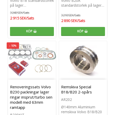
Volvo B18 standardstorlek
Volvo B20A
på lager…
standardstorlek på lager…
3 240 SEK/Sats
3 210 SEK/Sats
2 915 SEK/Sats
2 890 SEK/Sats
KÖP
KÖP
- 10%
Renoveringssats Volvo
Remskiva Special
B230 packningar lager
B18/B20 2-spårs
ringar insprut/turbo sen
AR202
modell med 63mm
Ø140mm Aluminium
ramtapp
remskiva Volvo B18/B20
B230KIT