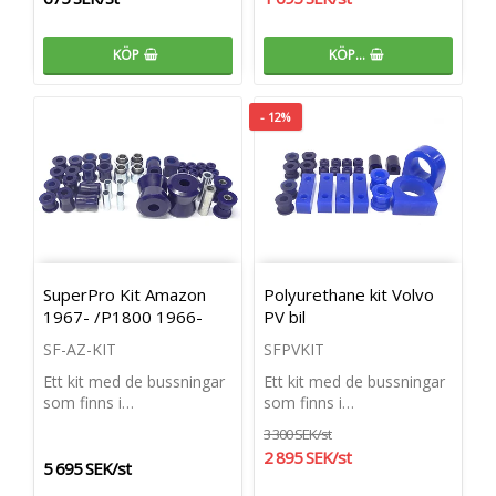
KÖP
KÖP…
- 12%
SuperPro Kit Amazon
Polyurethane kit Volvo
1967- /P1800 1966-
PV bil
SF-AZ-KIT
SFPVKIT
Ett kit med de bussningar
Ett kit med de bussningar
som finns i…
som finns i…
3 300 SEK/st
2 895 SEK/st
5 695 SEK/st