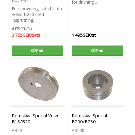
för drivning…
En renoveringssats till alla
Volvo B230 med
insprutning…
4 175 SEK/Sats
3 755 SEK/Sats
1 495 SEK/st
KÖP
KÖP
Remskiva Special Volvo
Remskiva Special
B18/B20
B200/B230
AR20
AR230