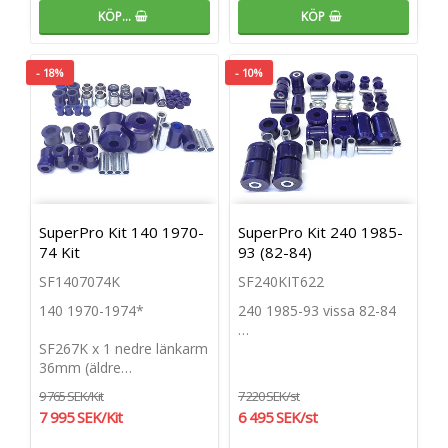
KÖP…
KÖP
- 18%
- 10%
SuperPro Kit 140 1970-
SuperPro Kit 240 1985-
74 Kit
93 (82-84)
SF1407074K
SF240KIT622
140 1970-1974*
240 1985-93 vissa 82-84
…
SF267K x 1 nedre länkarm
36mm (äldre…
9 765 SEK/Kit
7 220 SEK/st
7 995 SEK/Kit
6 495 SEK/st