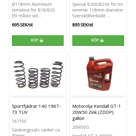
Ø118mm Aluminium
Special B200/B230 för tre
remskiva för B18/B20
remmar 118mm diameter
Ett måste vid…
Svensktillverkade …
695 SEK/st
895 SEK/st
KÖP
KÖP
Sportfjädrar 140 1967-
Motorolja Kendall GT-1
73 TÜV
20W50 Zink (ZDDP)
gallon
167100
20W50G
Sänkningssats sänker ca
30mm
Kendall GT-1 20W50