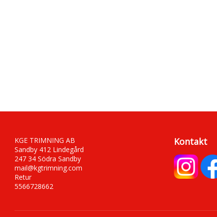
KGE TRIMNING AB
Kontakt
Sandby 412 Lindegård
247 34 Södra Sandby
mail@kgtrimning.com
Retur
5566728662