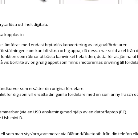
rytarlösa och helt digitala.
a kopplas in.
te jämföras med endast brytarlös konvertering av originalfördelaren.
l förställningen som kan bli slitna och glappa, då dessa har solid axel från dr
unktion som räknar ut bästa kamvinkel hela tiden, detta för att jämna ut 
 vis bort lite av originalglappet som finns i motorernas drivning till fördel
ändkurvor som ersätter din originalfördelare.
let för dig som vill ersätta din gamla fördelare med en som är ny fräsch oc
ammerbar (via en USB anslutning) med hjälp av en dator/laptop (PC).
r Usb mini-B.
l som man styr/programmerar via Blåtand/Bluetooth från din telefon elle