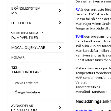
Denna har även en imm
BRÄNSLESYSTEM
RV
är den enklaste för
MM
Den har 11-16st tändku
I vissa fall så finns de
LUFTFILTER
Man väljer vilken tändk
Fungerar bra både till 
SILIKONSLANGAR /
TUNE
den programmerb
DUMPVENTILER
Både tändkurva och vac
Två olika kurvor i förde
MOCAL OLJEKYLARE
Man kan skifta mellan 
Kan även ändras live u
KOLVAR
Boost retard finns för
123
Mätare som visas på da
TÄNDFÖRDELARE
Temperatur i fördelare
MAP sensor (över/under
Varvtal.
Volvo Fördelare
Tändförställning.
Motstånd i tändspole.
Övriga Fördelare
Nedladdningslänk f
AVGASDELAR
UNIVERSAL MM