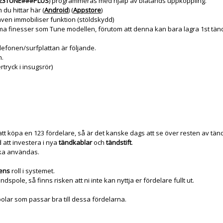
23TUNE###PLUS
) programmeras med hjälp av blåtands uppkoppling.
du hittar här (
Android
) (
Appstore
)
ven immobiliser funktion (stöldskydd)
mma finesser som Tune modellen, förutom att denna kan bara lagra 1st tän
lefonen/surfplattan är följande.
n.
tryck i insugsrör)
att köpa en 123 fördelare, så är det kanske dags att se över resten av tä
 att investera i nya
tändkablar
och
tändstift
.
ska användas.
ens
roll i systemet.
spole, så finns risken att ni inte kan nyttja er fördelare fullt ut.
polar som passar bra till dessa fördelarna.