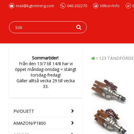
mail@kgtrimning.com
046-202270
Villkor/Info
Sommartider!
123 TÄNDFÖRDE
Från den 13/7 till 14/8 har vi
öppet måndag-onsdag = stängt
torsdag-fredag!
Gäller alltså vecka 29 till vecka
33.
PV/DUETT
AMAZON/P1800