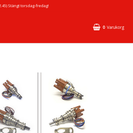
45) Stängt torsdag-fredag!
0
Varukorg