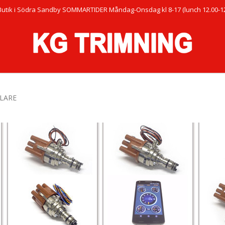
Butik i Södra Sandby SOMMARTIDER Måndag-Onsdag kl 8-17 (lunch 12.00-12.
LARE