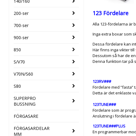
140/160
123 Fördelare
200-ser
Alla 123-fördelarna är b
700-ser
Inga extra boxar som sk
900-ser
Dessa fördelare kan in
850
Här finns inga vikter til
Dessutom så har de en f
Denna funktion tar på så
S/V70
V70N/S60
123RV###
S80
Fördelare med ”fasta” t
Detta är det enklaste va
SUPERPRO
BUSSNING
123TUNE###
Fördelare som är progr
FÖRGASARE
Anslutning i fördelare ä
123TUNE###PLUS
FÖRGASARDELAR
En programmerbar model
MM