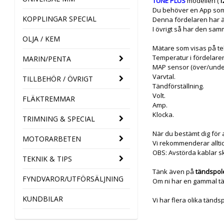
TUNE PLUS
modellen (
1
Du behöver en App som 
KOPPLINGAR SPECIAL
Denna fördelaren har ä
I övrigt så har den sa
OLJA / KEM
Mätare som visas på te
Temperatur i fördelare
MARIN/PENTA
MAP sensor (över/under
Varvtal.
TILLBEHÖR / ÖVRIGT
Tändförställning.
Volt.
FLÄKTREMMAR
Amp.
Klocka.
TRIMNING & SPECIAL
När du bestämt dig för 
MOTORARBETEN
Vi rekommenderar alltid
OBS: Avstörda kablar 
TEKNIK & TIPS
Tänk även på
tändspol
FYNDVAROR/UTFÖRSÄLJNING
Om ni har en gammal tänd
KUNDBILAR
Vi har flera olika tänds