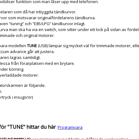
obiliser funktion som man låser upp med telefonen.
delaren som då har inbyggda tändkurvor.
rvor som motsvarar originalfördelarens tändkurva.
t även ”tuning” och ”E85/LPG” tändkurvor inlagt.
urva man ska ha via en switch, som sitter under ett lock på sidan av förde
trimmade och original motorer.
ara modellen
TUNE
(USB) lämpar sig mycket väl för trimmade motorer, eller 
cum advance går att justera.
laren lagras samtidigt.
dessa från förarplatsen med en brytare.
nder körning.
 överladdade motorer.
torskärmen är följande.
n.
tryck i insugsrör)
ör "TUNE" hittar du här
:
Programvara