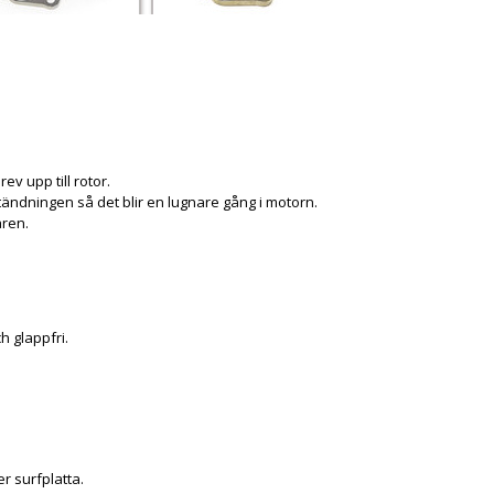
ev upp till rotor.
tändningen så det blir en lugnare gång i motorn.
aren.
h glappfri.
r surfplatta.