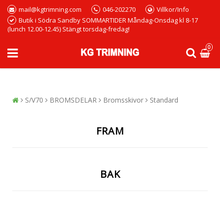
mail@kgtrimning.com
046-202270
Villkor/Info
Butik i Södra Sandby SOMMARTIDER Måndag-Onsdag kl 8-17
(lunch 12.00-12.45) Stängt torsdag-fredag!
0
S/V70
BROMSDELAR
Bromsskivor
Standard
FRAM
BAK