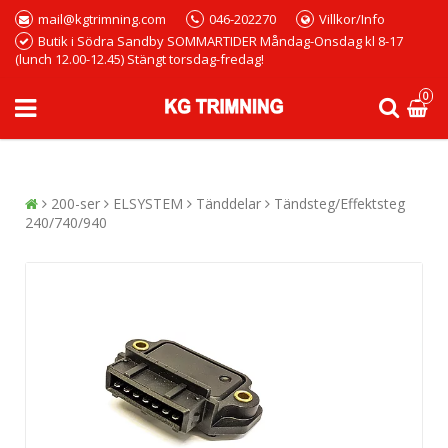
mail@kgtrimning.com
046-202270
Villkor/Info
Butik i Södra Sandby SOMMARTIDER Måndag-Onsdag kl 8-17
(lunch 12.00-12.45) Stängt torsdag-fredag!
0
200-ser
ELSYSTEM
Tänddelar
Tändsteg/Effektsteg
240/740/940