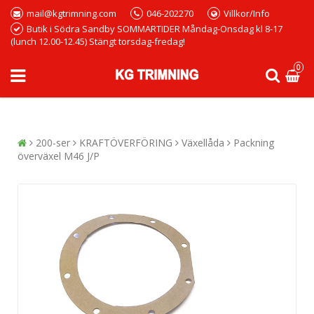
mail@kgtrimning.com
046-202270
Villkor/Info
Butik i Södra Sandby SOMMARTIDER Måndag-Onsdag kl 8-17
(lunch 12.00-12.45) Stängt torsdag-fredag!
0
200-ser
KRAFTÖVERFÖRING
Växellåda
Packning
överväxel M46 J/P