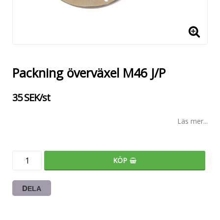
Packning överväxel M46 J/P
35 SEK/st
Läs mer...
KÖP
DELA