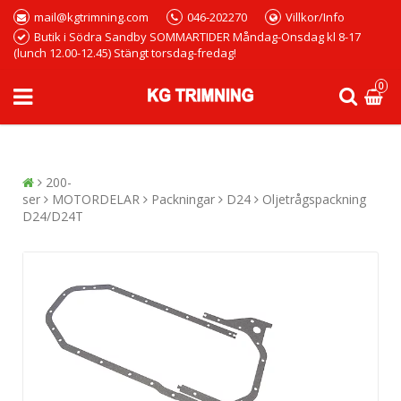
mail@kgtrimning.com
046-202270
Villkor/Info
Butik i Södra Sandby SOMMARTIDER Måndag-Onsdag kl 8-17
(lunch 12.00-12.45) Stängt torsdag-fredag!
0
200-
ser
MOTORDELAR
Packningar
D24
Oljetrågspackning
D24/D24T