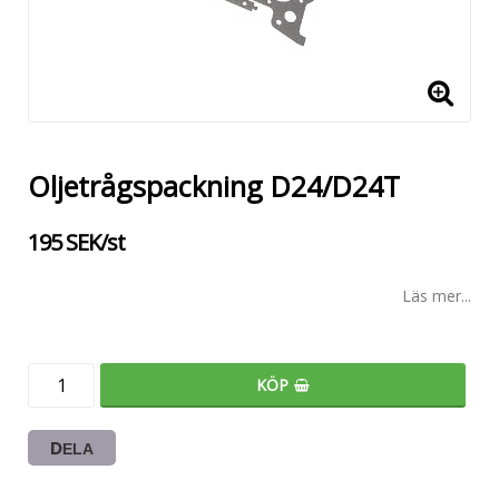
Oljetrågspackning D24/D24T
195 SEK/st
Läs mer...
KÖP
DELA