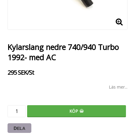
Kylarslang nedre 740/940 Turbo
1992- med AC
295 SEK/St
Läs mer...
KÖP
DELA