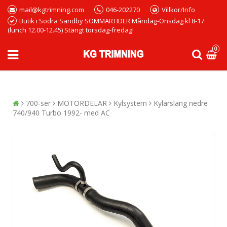
mail@kgtrimning.com
046-202270
Villkor/Info
Butik i Södra Sandby SOMMARTIDER Måndag-Onsdag kl 8-17
(lunch 12.00-12.45) Stängt torsdag-fredag!
0
700-ser
MOTORDELAR
Kylsystem
Kylarslang nedre
740/940 Turbo 1992- med AC