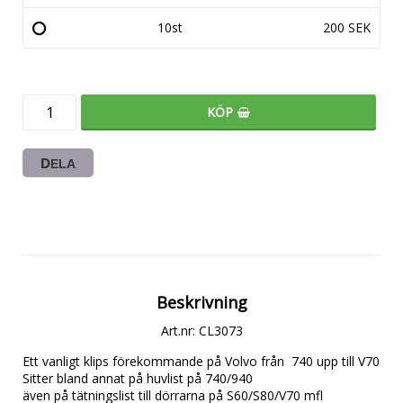
10st
200 SEK
KÖP
DELA
Beskrivning
Art.nr: CL3073
Ett vanligt klips förekommande på Volvo från  740 upp till V70

Sitter bland annat på huvlist på 740/940

även på tätningslist till dörrarna på S60/S80/V70 mfl 
