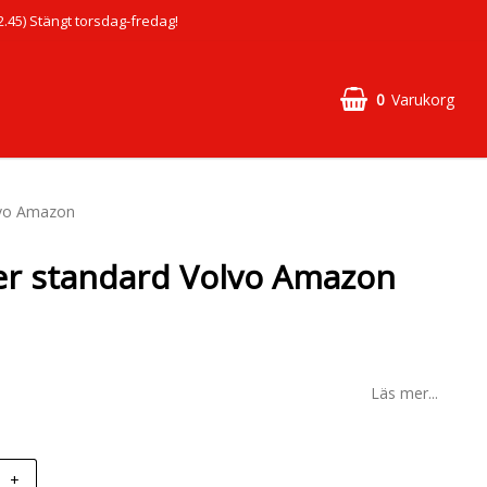
45) Stängt torsdag-fredag!
0
Varukorg
lvo Amazon
er standard Volvo Amazon
Läs mer...
+