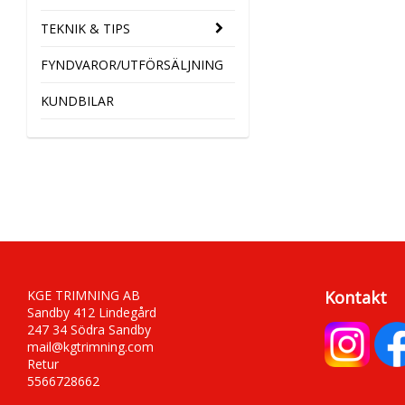
TEKNIK & TIPS
FYNDVAROR/UTFÖRSÄLJNING
KUNDBILAR
KGE TRIMNING AB
Kontakt
Sandby 412 Lindegård
247 34 Södra Sandby
mail@kgtrimning.com
Retur
5566728662