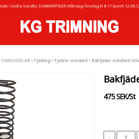
Butik i Södra Sandby SOMMARTIDER Måndag-Onsdag kl 8-17 (lunch 12.00-12.
CHASSIDELAR
Fjädring
Fjädrar standard
Bakfjäder standard Vo
Bakfjäd
475 SEK/St
-