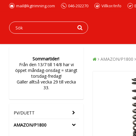
mail@kgtrimning.com
046-202270
Villkor/Info
Sommartider!
AMAZON/P1800
Från den 13/7 till 14/8 har vi
öppet måndag-onsdag = stängt
torsdag-fredag!
Gäller alltså vecka 29 till vecka
33.
PV/DUETT
AMAZON/P1800