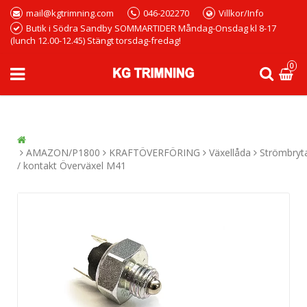
mail@kgtrimning.com
046-202270
Villkor/Info
Butik i Södra Sandby SOMMARTIDER Måndag-Onsdag kl 8-17
(lunch 12.00-12.45) Stängt torsdag-fredag!
0
AMAZON/P1800
KRAFTÖVERFÖRING
Växellåda
Strömbryt
/ kontakt Överväxel M41