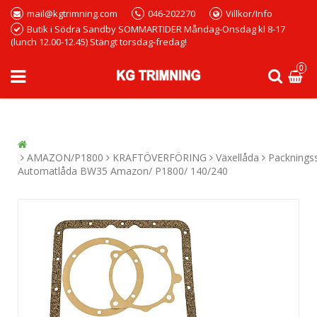
mail@kgtrimning.com
046-202270
Villkor/Info
Butik i Södra Sandby SOMMARTIDER Måndag-Onsdag kl 8-17
(lunch 12.00-12.45) Stängt torsdag-fredag!
0
AMAZON/P1800
KRAFTÖVERFÖRING
Växellåda
Packnings
Automatlåda BW35 Amazon/ P1800/ 140/240