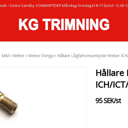
Butik i Södra Sandby SOMMARTIDER Måndag-Onsdag kl 8-17 (lunch 12.00-12.
R MM
Weber
Weber Övriga
Hållare Lågfartsmunstycke Weber I
Hållare
ICH/IC
95 SEK/st