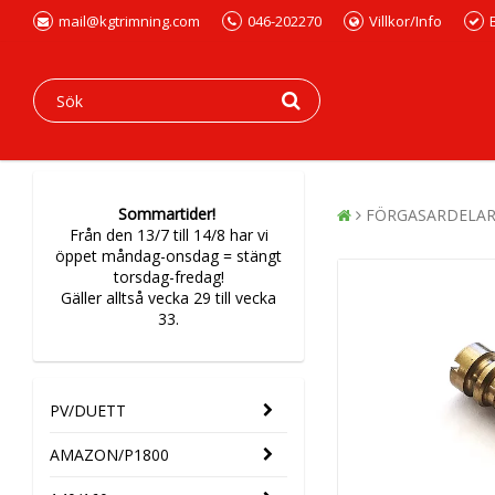
mail@kgtrimning.com
046-202270
Villkor/Info
Sommartider!
FÖRGASARDELA
Från den 13/7 till 14/8 har vi
öppet måndag-onsdag = stängt
torsdag-fredag!
Gäller alltså vecka 29 till vecka
33.
PV/DUETT
AMAZON/P1800