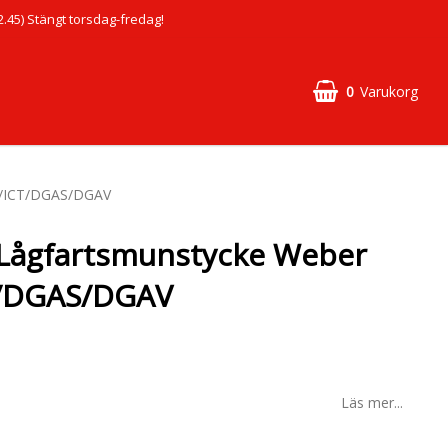
45) Stängt torsdag-fredag!
0
Varukorg
CH/ICT/DGAS/DGAV
 Lågfartsmunstycke Weber
T/DGAS/DGAV
Läs mer...