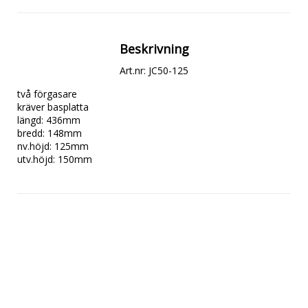
Beskrivning
Art.nr: JC50-125
två förgasare

kräver basplatta

längd: 436mm

bredd: 148mm

nv.höjd: 125mm

utv.höjd: 150mm