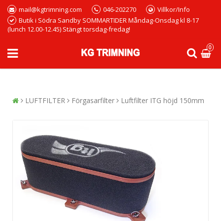
mail@kgtrimning.com
046-202270
Villkor/Info
Butik i Södra Sandby SOMMARTIDER Måndag-Onsdag kl 8-17
(lunch 12.00-12.45) Stängt torsdag-fredag!
0
LUFTFILTER
Förgasarfilter
Luftfilter ITG höjd 150mm