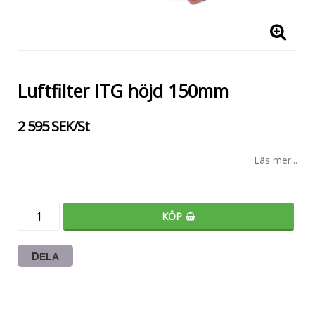
Luftfilter ITG höjd 150mm
2 595 SEK/St
Läs mer...
KÖP
DELA