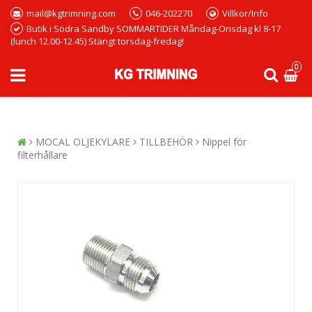
mail@kgtrimning.com
046-202270
Villkor/Info
Butik i Södra Sandby SOMMARTIDER Måndag-Onsdag kl 8-17
(lunch 12.00-12.45) Stängt torsdag-fredag!
0
MOCAL OLJEKYLARE
TILLBEHÖR
Nippel för
filterhållare