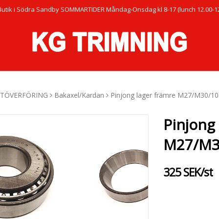
Butik i Södra Sandby SOMMARTIDER Måndag-Onsdag kl 8-17 (lunch 12.00-12.
FTÖVERFÖRING
Bakaxel/Kardan
Pinjong lager främre M27/M30/1
Pinjong
M27/M3
325 SEK/st