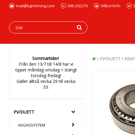
mail@kgtrimning.com
046-202270
Villkor/Info
Sommartider!
PV/DUETT
KRA
Från den 13/7 till 14/8 har vi
öppet måndag-onsdag = stängt
torsdag-fredag!
Gäller alltså vecka 29 till vecka
33.
PV/DUETT
AVGASSYSTEM