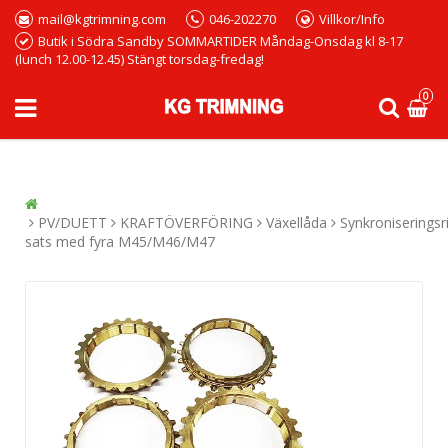
mail@kgtrimning.com
046-202270
Villkor/Info
Butik i Södra Sandby SOMMARTIDER Måndag-Onsdag kl 8-17
(lunch 12.00-12.45) Stängt torsdag-fredag!
0
PV/DUETT
KRAFTÖVERFÖRING
Växellåda
Synkroniseringsr
sats med fyra M45/M46/M47