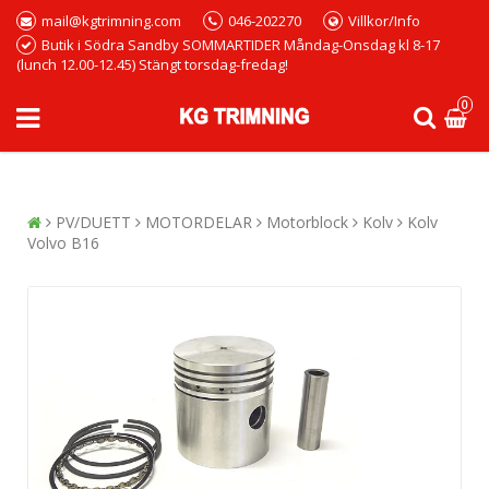
mail@kgtrimning.com
046-202270
Villkor/Info
Butik i Södra Sandby SOMMARTIDER Måndag-Onsdag kl 8-17
(lunch 12.00-12.45) Stängt torsdag-fredag!
0
PV/DUETT
MOTORDELAR
Motorblock
Kolv
Kolv
Volvo B16