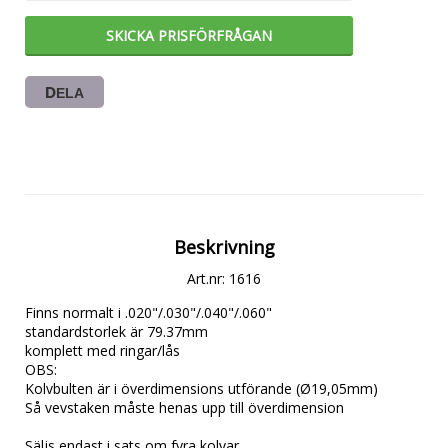
SKICKA PRISFÖRFRÅGAN
DELA
Beskrivning
Art.nr: 1616
Finns normalt i .020"/.030"/.040"/.060"

standardstorlek är 79.37mm

komplett med ringar/lås

OBS: 

Kolvbulten är i överdimensions utförande (Ø19,05mm)

Så vevstaken måste henas upp till överdimension

Säljs endast i sats om fyra kolvar