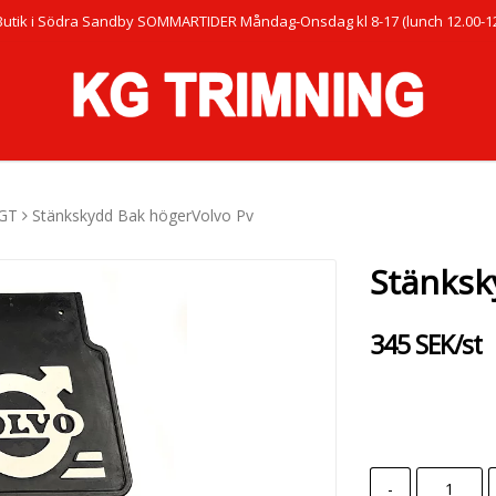
Butik i Södra Sandby SOMMARTIDER Måndag-Onsdag kl 8-17 (lunch 12.00-12.
GT
Stänkskydd Bak högerVolvo Pv
Stänksk
345 SEK/st
-