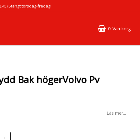
45) Stängt torsdag-fredag!
0
Varukorg
ydd Bak högerVolvo Pv
Läs mer...
+