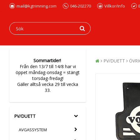
mail@kgtrimning.com
046-202270
Villkor/Info
Sommartider!
PV/DUETT
ÖVRI
Från den 13/7 till 14/8 har vi
öppet måndag-onsdag = stängt
torsdag-fredag!
Gäller alltså vecka 29 till vecka
33.
PV/DUETT
AVGASSYSTEM