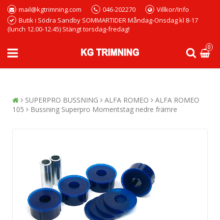
mail@kgtrimning.com
046-202270
Villkor/Info
Butik i Södra Sandby SOMMARTIDER Måndag-Onsdag kl 8-17
(lunch 12.00-12.45) Stängt torsdag-fredag!
0
SUPERPRO BUSSNING
ALFA ROMEO
ALFA ROMEO
105
Bussning Superpro Momentstag nedre främre