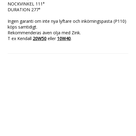
NOCKVINKEL 111°

DURATION 277°

Ingen garanti om inte nya lyftare och inkörningspasta (P110) 
köps samtidigt.

Rekommenderas även olja med Zink.

T ex Kendall 
20W50
 eller 
10W40
.