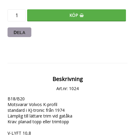
KÖP
DELA
Beskrivning
Art.nr: 1024
B18/B20

Motsvarar Volvos K-profil

standard i KJ-tronic från 1974

Lämplig till lättare trim vid gatåka

Krav: planad topp eller trimtopp

V-LYFT 10,8
