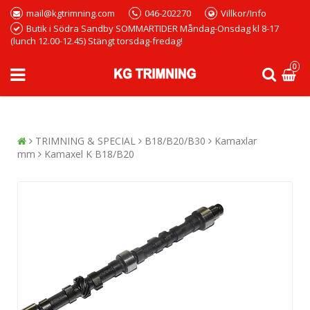
mail@kgtrimning.com
046-202270
Villkor/Info
Butik i Södra Sandby SOMMARTIDER Måndag-Onsdag kl 8-17
(lunch 12.00-12.45) Stängt torsdag-fredag!
0
TRIMNING & SPECIAL
B18/B20/B30
Kamaxlar
mm
Kamaxel K B18/B20