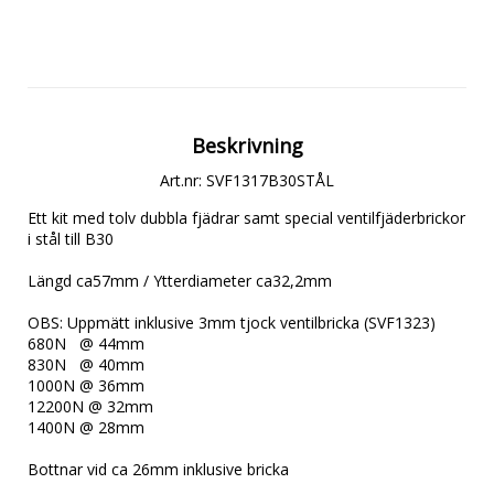
Beskrivning
Art.nr: SVF1317B30STÅL
Ett kit med tolv dubbla fjädrar samt special ventilfjäderbrickor 
i stål till B30

Längd ca57mm / Ytterdiameter ca32,2mm

OBS: Uppmätt inklusive 3mm tjock ventilbricka (SVF1323)

680N   @ 44mm

830N   @ 40mm

1000N @ 36mm

12200N @ 32mm

1400N @ 28mm

Bottnar vid ca 26mm inklusive bricka
