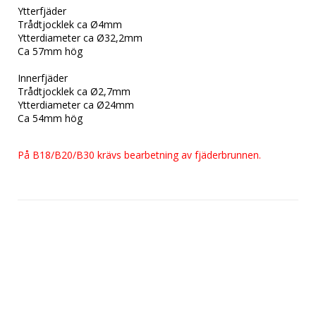
Ytterfjäder

Trådtjocklek ca Ø4mm

Ytterdiameter ca Ø32,2mm 

Ca 57mm hög

Innerfjäder

Trådtjocklek ca Ø2,7mm

Ytterdiameter ca Ø24mm 

Ca 54mm hög

På B18/B20/B30 krävs bearbetning av fjäderbrunnen.