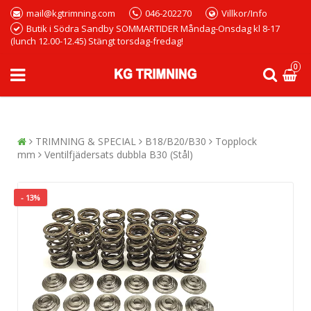
mail@kgtrimning.com
046-202270
Villkor/Info
Butik i Södra Sandby SOMMARTIDER Måndag-Onsdag kl 8-17
(lunch 12.00-12.45) Stängt torsdag-fredag!
0
TRIMNING & SPECIAL
B18/B20/B30
Topplock
mm
Ventilfjädersats dubbla B30 (Stål)
- 13%