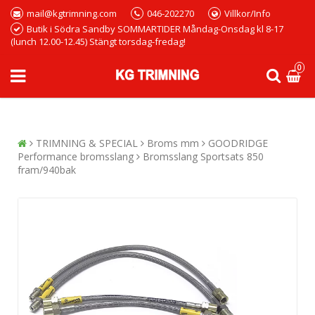
mail@kgtrimning.com
046-202270
Villkor/Info
Butik i Södra Sandby SOMMARTIDER Måndag-Onsdag kl 8-17
(lunch 12.00-12.45) Stängt torsdag-fredag!
0
TRIMNING & SPECIAL
Broms mm
GOODRIDGE
Performance bromsslang
Bromsslang Sportsats 850
fram/940bak