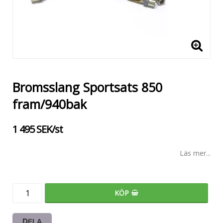
Bromsslang Sportsats 850
fram/940bak
1 495 SEK/st
Läs mer...
KÖP
DELA