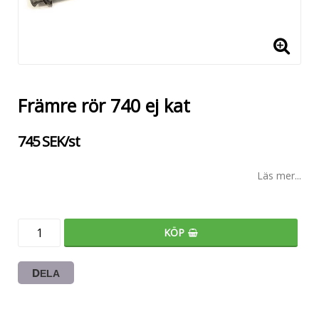
Främre rör 740 ej kat
745 SEK/st
Läs mer...
KÖP
DELA