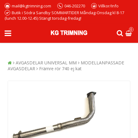
mail@kgtrimning.com
046-202270
Villkor/Info
Butik i Södra Sandby SOMMARTIDER Måndag-Onsdag kl 8-17
(lunch 12.00-12.45) Stängt torsdag-fredag!
0
AVGASDELAR UNIVERSAL MM
MODELLANPASSADE
AVGASDELAR
Främre rör 740 ej kat