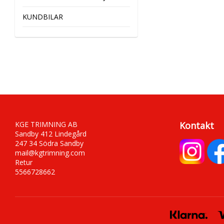
KUNDBILAR
KGE TRIMNING AB
Kontakt
Sandby 412 Lindegård
247 34 Södra Sandby
mail@kgtrimning.com
Retur
5566728662