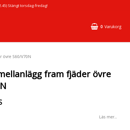
45) Stängt torsdag-fredag!
0
Varukorg
r övre S60/V70N
llanlägg fram fjäder övre
0N
S
Läs mer...