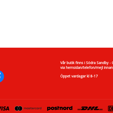
Vår butik finns i Södra Sandby - 
via hemsidan/telefon/mejl innan
Öppet vardagar kl 8-17