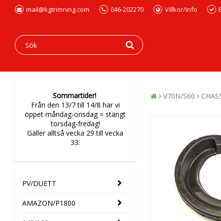
mail@kgtrimning.com
046-202270
Villkor/Info
Sommartider!
V70N/S60
CHAS
Från den 13/7 till 14/8 har vi
öppet måndag-onsdag = stängt
torsdag-fredag!
Gäller alltså vecka 29 till vecka
33.
PV/DUETT
AMAZON/P1800