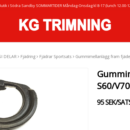
Butik i Södra Sandby SOMMARTIDER Måndag-Onsdag kl 8-17 (lunch 12.00-12.
SI DELAR
Fjädring
Fjädrar Sportsats
Gummimellanlägg fram fjäde
Gummime
S60/V7
95 SEK/SAT